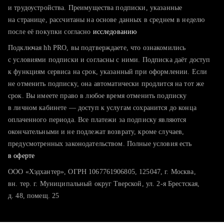
тратите много времени на поиск и вручную поднимаете
и трудоустройства. Преимущества подписки, указанные
резюме
на странице, рассчитаны на основе данных в среднем в неделю
после её покупки согласно
хотите сравнить себя с конкурентами и оценить шансы
исследованию
Подключая hh PRO, вы подтверждаете, что ознакомились
с условиями подписки и согласны с ними. Подписка даёт доступ
к функциям сервиса на срок, указанный при оформлении. Если
не отменить подписку, она автоматически продлится на тот же
срок. Вы имеете право в любое время отменить подписку
в личном кабинете — доступ к услугам сохранится до конца
оплаченного периода. Все платежи за подписку являются
окончательными и не подлежат возврату, кроме случаев,
предусмотренных законодательством. Полные условия есть
в оферте
ООО «Хэдхантер», ОГРН 1067761906805, 125047, г. Москва,
вн. тер. г. Муниципальный округ Тверской, ул. 2-я Брестская,
д. 48, помещ. 25