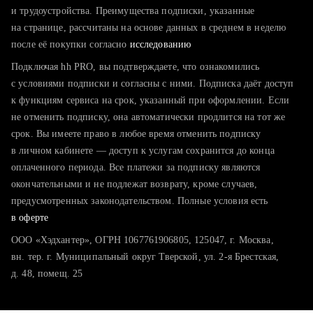
тратите много времени на поиск и вручную поднимаете
и трудоустройства. Преимущества подписки, указанные
резюме
на странице, рассчитаны на основе данных в среднем в неделю
после её покупки согласно
хотите сравнить себя с конкурентами и оценить шансы
исследованию
Подключая hh PRO, вы подтверждаете, что ознакомились
с условиями подписки и согласны с ними. Подписка даёт доступ
к функциям сервиса на срок, указанный при оформлении. Если
не отменить подписку, она автоматически продлится на тот же
срок. Вы имеете право в любое время отменить подписку
в личном кабинете — доступ к услугам сохранится до конца
оплаченного периода. Все платежи за подписку являются
окончательными и не подлежат возврату, кроме случаев,
предусмотренных законодательством. Полные условия есть
в оферте
ООО «Хэдхантер», ОГРН 1067761906805, 125047, г. Москва,
вн. тер. г. Муниципальный округ Тверской, ул. 2-я Брестская,
д. 48, помещ. 25