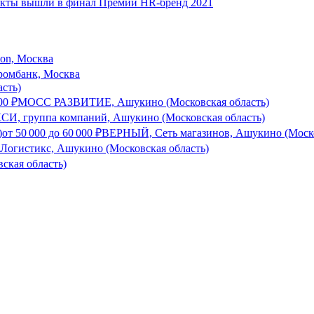
оекты вышли в финал Премии HR-бренд 2021
son, Москва
ромбанк, Москва
сть)
000
₽
МОСС РАЗВИТИЕ, Ашукино (Московская область)
И, группа компаний, Ашукино (Московская область)
)
от
50 000
до
60 000
₽
ВЕРНЫЙ, Сеть магазинов, Ашукино (Моско
 Логистикс, Ашукино (Московская область)
кая область)