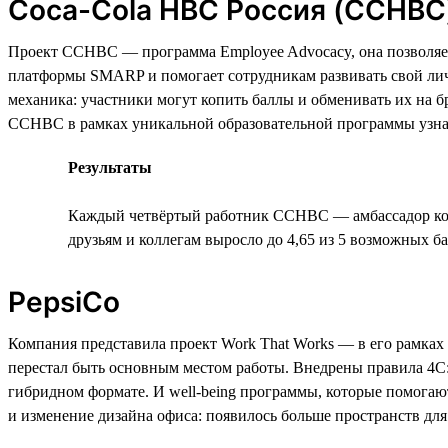
Coca-Cola HBC Россия (CCHBC
Проект CCHBC — программа Employee Advocacy, она позволяет
платформы SMARP и помогает сотрудникам развивать свой личн
механика: участники могут копить баллы и обменивать их на
CCHBC в рамках уникальной образовательной программы узнают,
Результаты
Каждый четвёртый работник CCHBC — амбассадор комп
друзьям и коллегам выросло до 4,65 из 5 возможных б
PepsiCo
Компания представила проект Work That Works — в его рамках 
перестал быть основным местом работы. Внедрены правила 4C: offi
гибридном формате. И well-being программы, которые помогаю
и изменение дизайна офиса: появилось больше пространств для