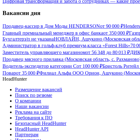
Цифровая трансформация и забота о сотрудниках — какие пр
Вакансии дня
Продавец-кассир в Дом Моды HENDERSON
от
90 000
₽
Hender
Главный премиальный менеджер в офис банка
от
350 000
₽
Газп
Бухгалтер
з/п не указана
НОВЛАЙН, Ашукино (Московская обла
Администратор в гольф-клуб премиум-класса «Forest Hills»
70 
Заместитель управляющего магазином
от
56 348
до
80 013
₽
ДИКС
Продавец мясного прилавка (Московская область, с. Рахманово
Водитель-экспедитор категории С
от
100 000
₽
Бристоль Ритейл
Повар
от
35 000
₽
Филиал Альфа ООО Орион, Ашукино (Московс
HeadHunter
Размещение вакансий
Поиск по резюме
О компании
Наши вакансии
Реклама на сайте
Требования к ПО
Безопасный HeadHunter
HeadHunter API
Партнерам