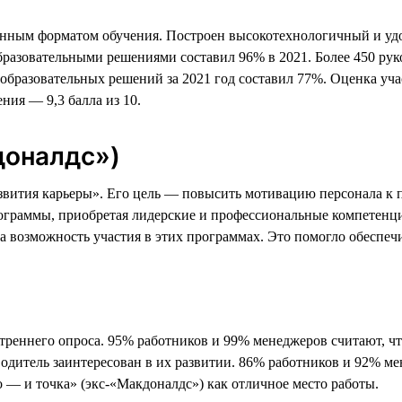
анным форматом обучения. Построен высокотехнологичный и уд
образовательными решениями составил 96% в 2021. Более 450 ру
образовательных решений за 2021 год составил 77%. Оценка уч
ния — 9,3 балла из 10.
доналдс»)
азвития карьеры». Его цель — повысить мотивацию персонала к
ограммы, приобретая лидерские и профессиональные компетенц
а возможность участия в этих программах. Это помогло обеспеч
утреннего опроса. 95% работников и 99% менеджеров считают, ч
одитель заинтересован в их развитии. 86% работников и 92% м
— и точка» (экс-«Макдоналдс») как отличное место работы.