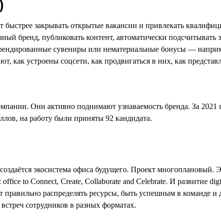
)
 быстрее закрывать открытые вакансии и привлекать квалифици
ый бренд, публиковать контент, автоматически подсчитывать э
 брендированные сувениры или нематериальные бонусы — напри
 как устроены соцсети, как продвигаться в них, как представля
ании. Они активно поднимают узнаваемость бренда. За 2021 г
аллов, на работу были приняты 92 кандидата.
создаётся экосистема офиса будущего. Проект многоплановый. Э
ce to Connect, Create, Collaborate and Celebrate. И развитие dig
т правильно распределять ресурсы, быть успешным в команде и 
 встреч сотрудников в разных форматах.