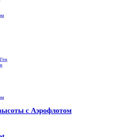
е
ен
 высоты с Аэрофлотом
et