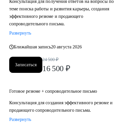
Консультация для получения ответов на вопросы по
теме поиска работы и развития карьеры, создания
Кому могу помочь:
эффективного резюме и продающего
Специалистам и руководителям из следующих сфер:
сопроводительного письма.
• hr
Развернуть
• карьерного консультирования
• продаж
Ближайшая запись
20 августа 2026
• проектного менеджмента
• маркетинга
24 500
₽
Записаться
• аналитики
16 500
₽
• финансов
• закупок
• логистики
Готовое резюме + сопроводительное письмо
• АХО и пр.
Консультация для создания эффективного резюме и
продающего сопроводительного письма.
Я помогу вам, даже если вы:
• несколько лет не работали;
Развернуть
• совсем без опыта работы;