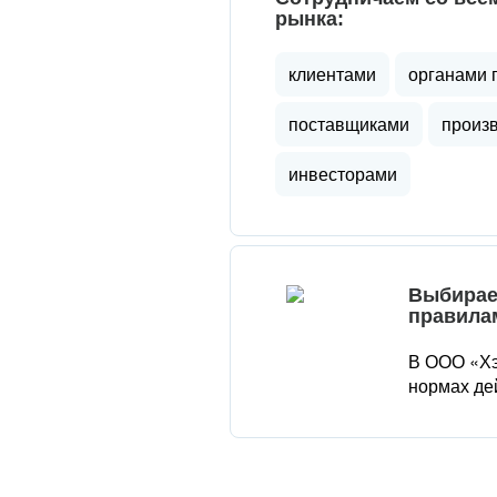
рынка:
клиентами
органами 
поставщиками
произ
инвесторами
Выбирае
правила
В ООО «Хэ
нормах де