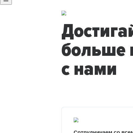
Достига
больше 
с нами
Сотрудничаем со все