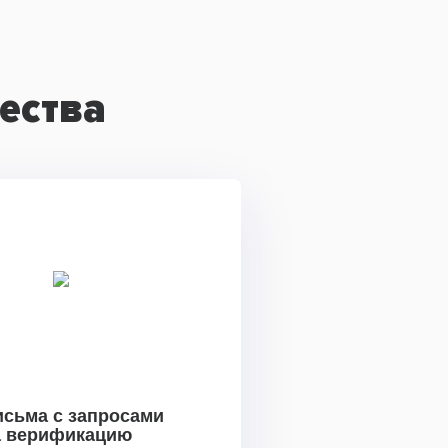
ества
исьма с запросами
а верификацию