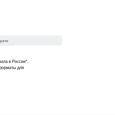
цсети
ала в России*,
 форматы для