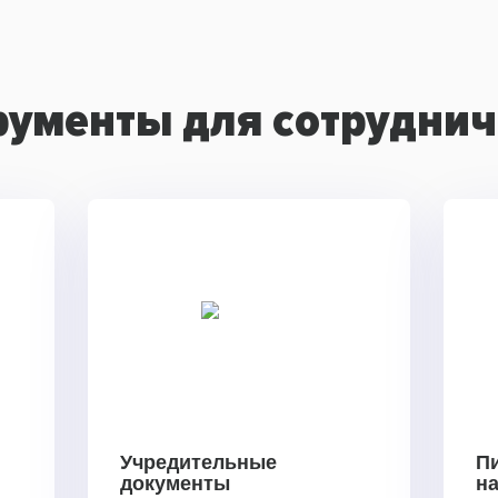
рументы для сотруднич
Учредительные
П
документы
н