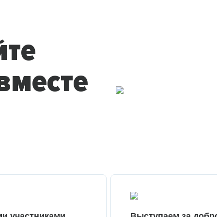
йте
вместе
ми участниками
Выступаем за добр