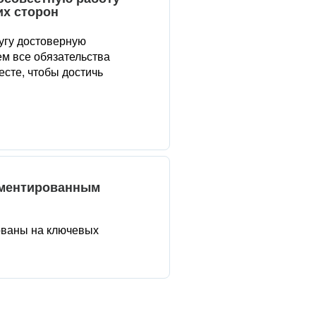
их сторон
угу достоверную
м все обязательства
сте, чтобы достичь
аментированным
ованы на ключевых