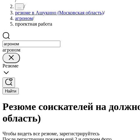
/
/
...
резюме в Ашукино (Московская область)
/
агроном
/
проектная работа
агроном
Резюме
Найти
Резюме соискателей на должн
область)
Чтобы видеть все резюме, зарегистрируйтесь
После регистрации покажем ещё 2 и откроем фото