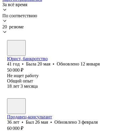
За всё время
По соответствию
20 резюме
Юрист, банкротство
41
год
•
Была
20 мая
•
Обновлено
12 января
50 000
₽
Не ищет работу
Общий опыт
18
лет
3
месяца
Продавец-консультант
36
лет
•
Был
26 мая
•
Обновлено
3 февраля
60 000
₽