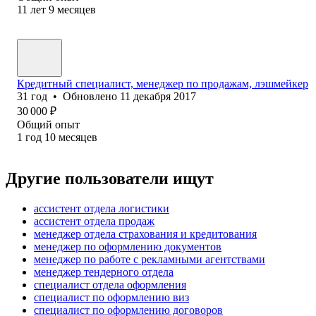
11
лет
9
месяцев
Кредитный специалист, менеджер по продажам, лэшмейкер
31
год
•
Обновлено
11 декабря 2017
30 000
₽
Общий опыт
1
год
10
месяцев
Другие пользователи ищут
ассистент отдела логистики
ассистент отдела продаж
менеджер отдела страхования и кредитования
менеджер по оформлению документов
менеджер по работе с рекламными агентствами
менеджер тендерного отдела
специалист отдела оформления
специалист по оформлению виз
специалист по оформлению договоров