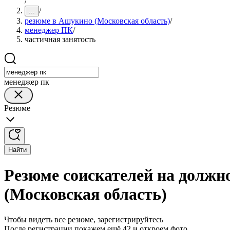
/
/
...
резюме в Ашукино (Московская область)
/
менеджер ПК
/
частичная занятость
менеджер пк
Резюме
Найти
Резюме соискателей на должн
(Московская область)
Чтобы видеть все резюме, зарегистрируйтесь
После регистрации покажем ещё 42 и откроем фото