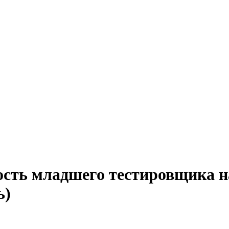
ость младшего тестировщика н
ь)