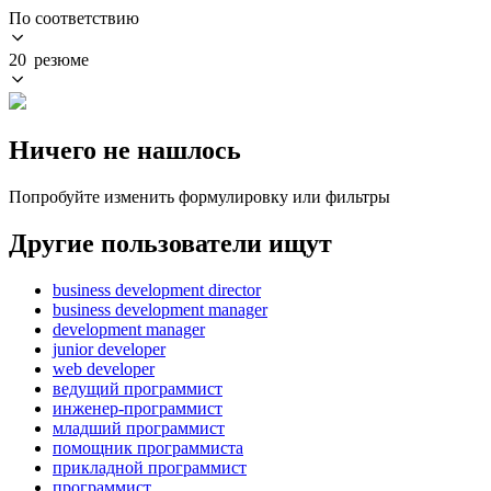
По соответствию
20 резюме
Ничего не нашлось
Попробуйте изменить формулировку или фильтры
Другие пользователи ищут
business development director
business development manager
development manager
junior developer
web developer
ведущий программист
инженер-программист
младший программист
помощник программиста
прикладной программист
программист