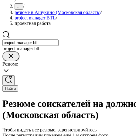
/
/
...
резюме в Ашукино (Московская область)
/
project manager BTL
/
проектная работа
project manager btl
Резюме
Найти
Резюме соискателей на должн
(Московская область)
Чтобы видеть все резюме, зарегистрируйтесь
После регистрации покажем ещё 1 и откроем фото