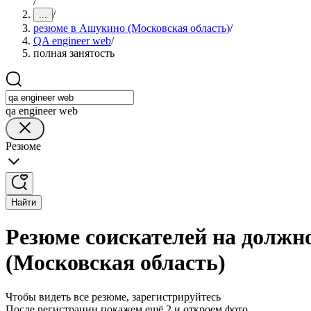
/
/
...
резюме в Ашукино (Московская область)
/
QA engineer web
/
полная занятость
qa engineer web
Резюме
Найти
Резюме соискателей на должн
(Московская область)
Чтобы видеть все резюме, зарегистрируйтесь
После регистрации покажем ещё 2 и откроем фото