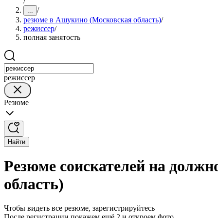
/
/
...
резюме в Ашукино (Московская область)
/
режиссер
/
полная занятость
режиссер
Резюме
Найти
Резюме соискателей на должн
область)
Чтобы видеть все резюме, зарегистрируйтесь
После регистрации покажем ещё 2 и откроем фото