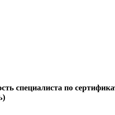
ость специалиста по сертифик
ь)