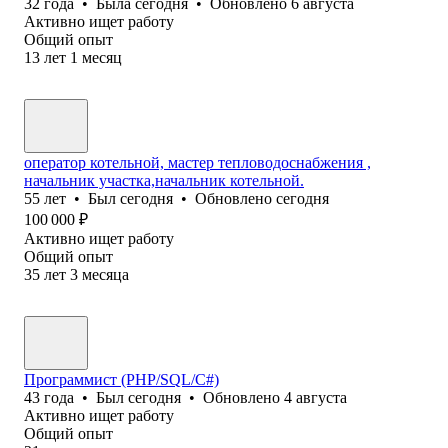
32
года
•
Была
сегодня
•
Обновлено
6 августа
Активно ищет работу
Общий опыт
13
лет
1
месяц
оператор котельной, мастер тепловодоснабжения ,
начальник участка,начальник котельной.
55
лет
•
Был
сегодня
•
Обновлено
сегодня
100 000
₽
Активно ищет работу
Общий опыт
35
лет
3
месяца
Программист (PHP/SQL/C#)
43
года
•
Был
сегодня
•
Обновлено
4 августа
Активно ищет работу
Общий опыт