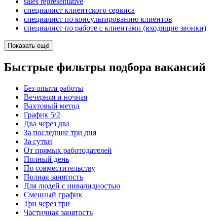
sales representative
специалист клиентского сервиса
специалист по консультированию клиентов
специалист по работе с клиентами (входящие звонки)
Показать ещё
Быстрые фильтры подбора вакансий
Без опыта работы
Вечерняя и ночная
Вахтовый метод
График 5/2
Два через два
За последние три дня
За сутки
От прямых работодателей
Полный день
По совместительству
Полная занятость
Для людей с инвалидностью
Сменный график
Три через три
Частичная занятость