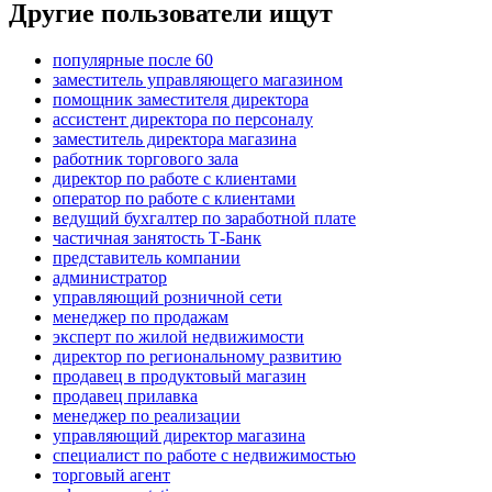
Другие пользователи ищут
популярные после 60
заместитель управляющего магазином
помощник заместителя директора
ассистент директора по персоналу
заместитель директора магазина
работник торгового зала
директор по работе с клиентами
оператор по работе с клиентами
ведущий бухгалтер по заработной плате
частичная занятость Т-Банк
представитель компании
администратор
управляющий розничной сети
менеджер по продажам
эксперт по жилой недвижимости
директор по региональному развитию
продавец в продуктовый магазин
продавец прилавка
менеджер по реализации
управляющий директор магазина
специалист по работе с недвижимостью
торговый агент