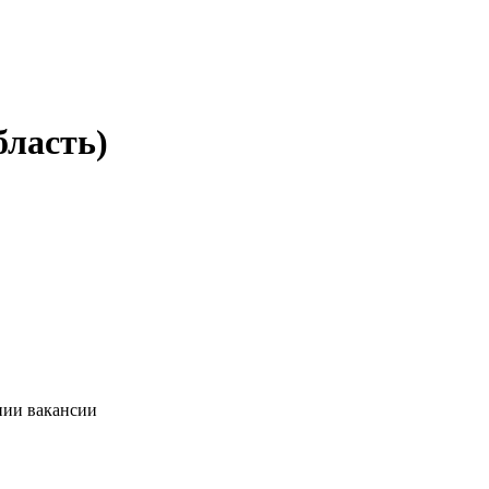
бласть)
нии вакансии