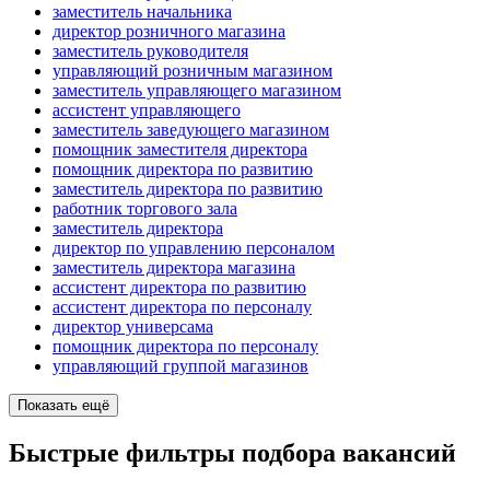
заместитель начальника
директор розничного магазина
заместитель руководителя
управляющий розничным магазином
заместитель управляющего магазином
ассистент управляющего
заместитель заведующего магазином
помощник заместителя директора
помощник директора по развитию
заместитель директора по развитию
работник торгового зала
заместитель директора
директор по управлению персоналом
заместитель директора магазина
ассистент директора по развитию
ассистент директора по персоналу
директор универсама
помощник директора по персоналу
управляющий группой магазинов
Показать ещё
Быстрые фильтры подбора вакансий