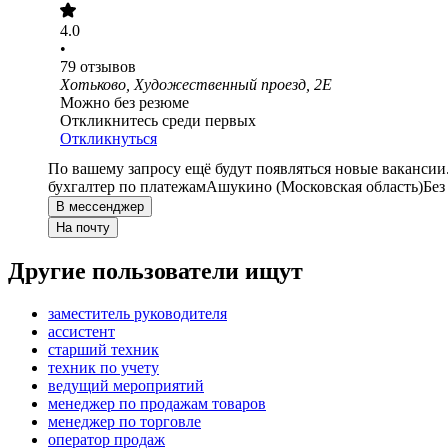
4.0
•
79
отзывов
Хотьково, Художественный проезд, 2Е
Можно без резюме
Откликнитесь среди первых
Откликнуться
По вашему запросу ещё будут появляться новые вакансии
бухгалтер по платежам
Ашукино (Московская область)
Без
В мессенджер
На почту
Другие пользователи ищут
заместитель руководителя
ассистент
старший техник
техник по учету
ведущий мероприятий
менеджер по продажам товаров
менеджер по торговле
оператор продаж