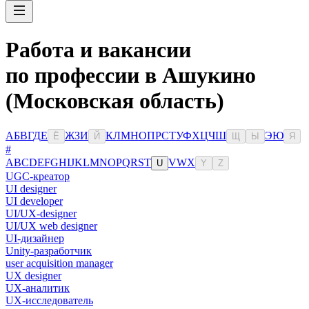
Работа и вакансии
по профессии в Ашукино
(Московская область)
А
Б
В
Г
Д
Е
Ж
З
И
К
Л
М
Н
О
П
Р
С
Т
У
Ф
Х
Ц
Ч
Ш
Э
Ю
Ё
Й
Щ
Ы
Я
#
A
B
C
D
E
F
G
H
I
J
K
L
M
N
O
P
Q
R
S
T
V
W
X
U
Y
Z
UGC-креатор
UI designer
UI developer
UI/UX-designer
UI/UX web designer
UI-дизайнер
Unity-разработчик
user acquisition manager
UX designer
UX-аналитик
UX-исследователь