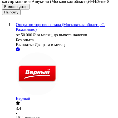
кассир магазина
Ашукино (Московская область)
4/4
4/3
еще 8
В мессенджер
На почту
Оператор торгового зала (Московская область, С.
Рахманово)
от
50 000
₽
за месяц,
до вычета налогов
Без опыта
Выплаты: Два раза в месяц
Верный
3.4
•
1011
отзывов