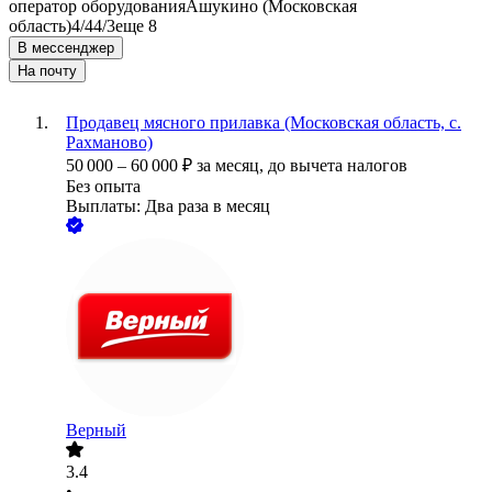
оператор оборудования
Ашукино (Московская
область)
4/4
4/3
еще 8
В мессенджер
На почту
Продавец мясного прилавка (Московская область, с.
Рахманово)
50 000
–
60 000
₽
за месяц,
до вычета налогов
Без опыта
Выплаты: Два раза в месяц
Верный
3.4
•