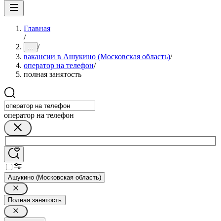
Главная
/
/
...
вакансии в Ашукино (Московская область)
/
опeрaтoр нa тeлeфoн
/
полная занятость
опeрaтoр нa тeлeфoн
Ашукино (Московская область)
Полная занятость