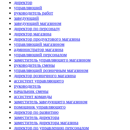
директор
управляющий
руководитель работ
заведующий
заведующий магазином
директор по персоналу
директор магазина
директор продуктового магазина
управляющий магазином
администратор магазина
управляющий персоналом
заместитель управляющего магазином
руководитель смены
управляющий розничным магазином
директор розничного магазина
ассистент управляющего
руководитель
начальник смены
ассистент команды
заместитель заведующего магазином
помощник управляющего
директор по развитию
заместитель директора
заместитель директора магазина
директор по управлению персоналом