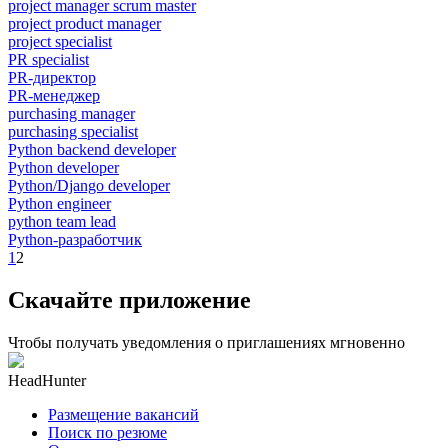
project manager scrum master
project product manager
project specialist
PR specialist
PR-директор
PR-менеджер
purchasing manager
purchasing specialist
Python backend developer
Python developer
Python/Django developer
Python engineer
python team lead
Python-разработчик
1
2
Скачайте приложение
Чтобы получать уведомления о приглашениях мгновенно
HeadHunter
Размещение вакансий
Поиск по резюме