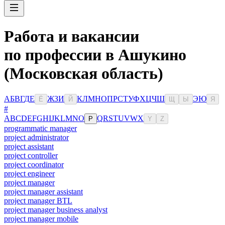
Работа и вакансии
по профессии в Ашукино
(Московская область)
А
Б
В
Г
Д
Е
Ж
З
И
К
Л
М
Н
О
П
Р
С
Т
У
Ф
Х
Ц
Ч
Ш
Э
Ю
Ё
Й
Щ
Ы
Я
#
A
B
C
D
E
F
G
H
I
J
K
L
M
N
O
Q
R
S
T
U
V
W
X
P
Y
Z
programmatic manager
project administrator
project assistant
project controller
project coordinator
project engineer
project manager
project manager assistant
project manager BTL
project manager business analyst
project manager mobile