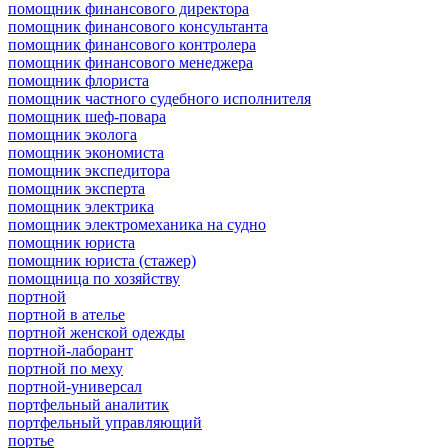
помощник финансового директора
помощник финансового консультанта
помощник финансового контролера
помощник финансового менеджера
помощник флориста
помощник частного судебного исполнителя
помощник шеф-повара
помощник эколога
помощник экономиста
помощник экспедитора
помощник эксперта
помощник электрика
помощник электромеханика на судно
помощник юриста
помощник юриста (стажер)
помощница по хозяйству
портной
портной в ателье
портной женской одежды
портной-лаборант
портной по меху
портной-универсал
портфельный аналитик
портфельный управляющий
портье