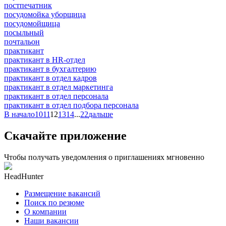
постпечатник
посудомойка уборщица
посудомойщица
посыльный
почтальон
практикант
практикант в HR-отдел
практикант в бухгалтерию
практикант в отдел кадров
практикант в отдел маркетинга
практикант в отдел персонала
практикант в отдел подбора персонала
В начало
10
11
12
13
14
...
22
дальше
Скачайте приложение
Чтобы получать уведомления о приглашениях мгновенно
HeadHunter
Размещение вакансий
Поиск по резюме
О компании
Наши вакансии