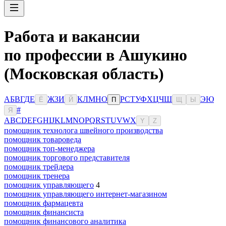
Работа и вакансии
по профессии в Ашукино
(Московская область)
А
Б
В
Г
Д
Е
Ж
З
И
К
Л
М
Н
О
Р
С
Т
У
Ф
Х
Ц
Ч
Ш
Э
Ю
Ё
Й
П
Щ
Ы
#
Я
A
B
C
D
E
F
G
H
I
J
K
L
M
N
O
P
Q
R
S
T
U
V
W
X
Y
Z
помощник технолога швейного производства
помощник товароведа
помощник топ-менеджера
помощник торгового представителя
помощник трейдера
помощник тренера
помощник управляющего
4
помощник управляющего интернет-магазином
помощник фармацевта
помощник финансиста
помощник финансового аналитика