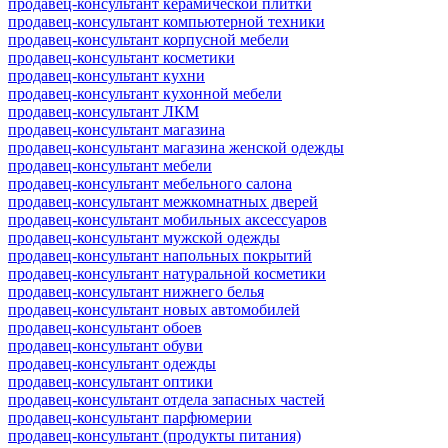
продавец-консультант керамической плитки
продавец-консультант компьютерной техники
продавец-консультант корпусной мебели
продавец-консультант косметики
продавец-консультант кухни
продавец-консультант кухонной мебели
продавец-консультант ЛКМ
продавец-консультант магазина
продавец-консультант магазина женской одежды
продавец-консультант мебели
продавец-консультант мебельного салона
продавец-консультант межкомнатных дверей
продавец-консультант мобильных аксессуаров
продавец-консультант мужской одежды
продавец-консультант напольных покрытий
продавец-консультант натуральной косметики
продавец-консультант нижнего белья
продавец-консультант новых автомобилей
продавец-консультант обоев
продавец-консультант обуви
продавец-консультант одежды
продавец-консультант оптики
продавец-консультант отдела запасных частей
продавец-консультант парфюмерии
продавец-консультант (продукты питания)