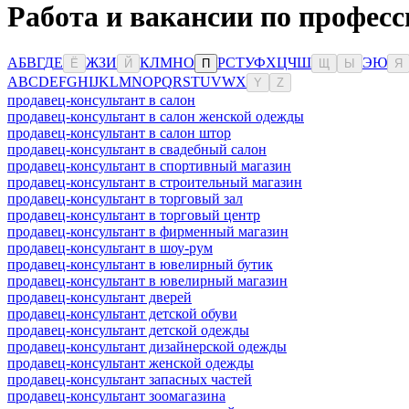
Работа и вакансии по профес
А
Б
В
Г
Д
Е
Ж
З
И
К
Л
М
Н
О
Р
С
Т
У
Ф
Х
Ц
Ч
Ш
Э
Ю
Ё
Й
П
Щ
Ы
Я
A
B
C
D
E
F
G
H
I
J
K
L
M
N
O
P
Q
R
S
T
U
V
W
X
Y
Z
продавец-консультант в салон
продавец-консультант в салон женской одежды
продавец-консультант в салон штор
продавец-консультант в свадебный салон
продавец-консультант в спортивный магазин
продавец-консультант в строительный магазин
продавец-консультант в торговый зал
продавец-консультант в торговый центр
продавец-консультант в фирменный магазин
продавец-консультант в шоу-рум
продавец-консультант в ювелирный бутик
продавец-консультант в ювелирный магазин
продавец-консультант дверей
продавец-консультант детской обуви
продавец-консультант детской одежды
продавец-консультант дизайнерской одежды
продавец-консультант женской одежды
продавец-консультант запасных частей
продавец-консультант зоомагазина