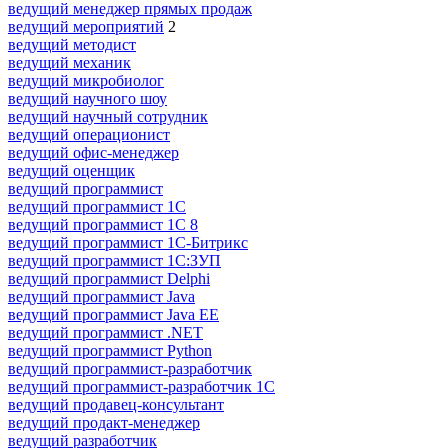
ведущий менеджер прямых продаж
ведущий мероприятий
2
ведущий методист
ведущий механик
ведущий микробиолог
ведущий научного шоу
ведущий научный сотрудник
ведущий операционист
ведущий офис-менеджер
ведущий оценщик
ведущий программист
ведущий программист 1C
ведущий программист 1С 8
ведущий программист 1С-Битрикс
ведущий программист 1С:ЗУП
ведущий программист Delphi
ведущий программист Java
ведущий программист Java EE
ведущий программист .NET
ведущий программист Python
ведущий программист-разработчик
ведущий программист-разработчик 1С
ведущий продавец-консультант
ведущий продакт-менеджер
ведущий разработчик