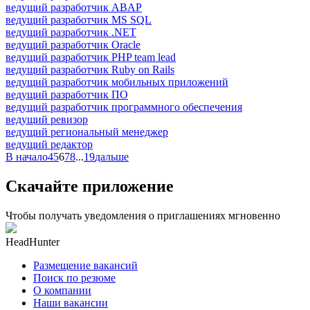
ведущий разработчик ABAP
ведущий разработчик MS SQL
ведущий разработчик .NET
ведущий разработчик Oracle
ведущий разработчик PHP team lead
ведущий разработчик Ruby on Rails
ведущий разработчик мобильных приложений
ведущий разработчик ПО
ведущий разработчик программного обеспечения
ведущий ревизор
ведущий региональный менеджер
ведущий редактор
В начало
4
5
6
7
8
...
19
дальше
Скачайте приложение
Чтобы получать уведомления о приглашениях мгновенно
HeadHunter
Размещение вакансий
Поиск по резюме
О компании
Наши вакансии