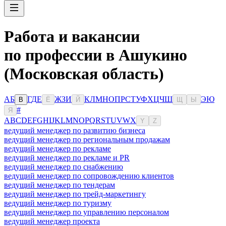
Работа и вакансии
по профессии в Ашукино
(Московская область)
А
Б
Г
Д
Е
Ж
З
И
К
Л
М
Н
О
П
Р
С
Т
У
Ф
Х
Ц
Ч
Ш
Э
Ю
В
Ё
Й
Щ
Ы
#
Я
A
B
C
D
E
F
G
H
I
J
K
L
M
N
O
P
Q
R
S
T
U
V
W
X
Y
Z
ведущий менеджер по развитию бизнеса
ведущий менеджер по региональным продажам
ведущий менеджер по рекламе
ведущий менеджер по рекламе и PR
ведущий менеджер по снабжению
ведущий менеджер по сопровождению клиентов
ведущий менеджер по тендерам
ведущий менеджер по трейд-маркетингу
ведущий менеджер по туризму
ведущий менеджер по управлению персоналом
ведущий менеджер проекта